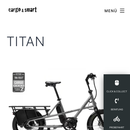
Zum
cargo
MENÜ
Inhalt
&
springen
smart
TITAN
CLICK & COLLECT
BERATUNG
PROBEFAHRT