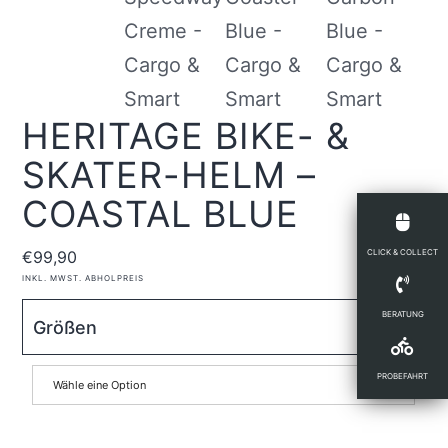
HERITAGE BIKE- &
SKATER-HELM –
COASTAL BLUE
CLICK & COLLECT
€
99,90
INKL. MWST.
ABHOLPREIS
BERATUNG
Größen
PROBEFAHRT
Wähle eine Option