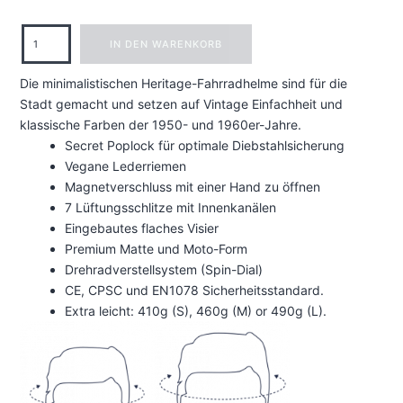
HERITAGE
IN DEN WARENKORB
BIKE-
Die minimalistischen Heritage-Fahrradhelme sind für die
&
Stadt gemacht und setzen auf Vintage Einfachheit und
SKATER-
klassische Farben der 1950- und 1960er-Jahre.
HELM
Secret Poplock für optimale Diebstahlsicherung
Vegane Lederriemen
-
Magnetverschluss mit einer Hand zu öffnen
COASTAL
7 Lüftungsschlitze mit Innenkanälen
BLUE
Eingebautes flaches Visier
Premium Matte und Moto-Form
Menge
Drehradverstellsystem (Spin-Dial)
CE, CPSC und EN1078 Sicherheitsstandard.
Extra leicht: 410g (S), 460g (M) or 490g (L).