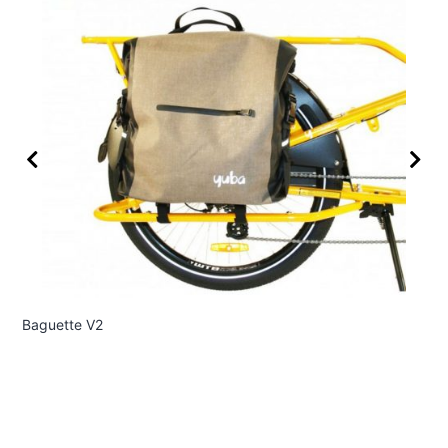
Sof
Baguette V2