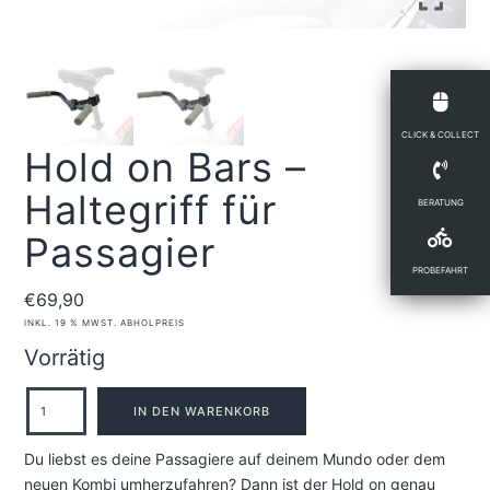
CLICK & COLLECT
Hold on Bars –
Haltegriff für
BERATUNG
Passagier
PROBEFAHRT
€
69,90
INKL. 19 % MWST.
ABHOLPREIS
Vorrätig
Hold
IN DEN WARENKORB
on
Du liebst es deine Passagiere auf deinem Mundo oder dem
Bars
neuen Kombi umherzufahren? Dann ist der Hold on genau