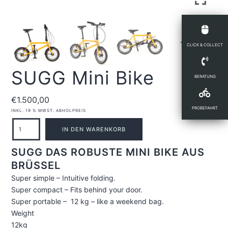
CLICK & COLLECT
SUGG Mini Bike
BERATUNG
€
1.500,00
PROBEFAHRT
INKL. 19 % MWST.
ABHOLPREIS
SUGG
IN DEN WARENKORB
Mini
SUGG DAS ROBUSTE MINI BIKE AUS
Bike
BRÜSSEL
Menge
Super simple – Intuitive folding.
Super compact – Fits behind your door.
Super portable –
12 kg – like a weekend bag.
Weight
12kg