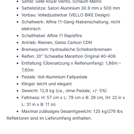
Sattel: Selle Royal Viento, Schaum Matrix
Sattelstütze: Satori Aluminium 30.9 mm x 500 mm
Vorbau: Volladjustierbar (VELLO BIKE Design)
Schaltwerk: Alfine 11-Gang-Nabenschaltung, nicht
elektrisch
Schalthebel: Alfine 11 Rapidfire
Antrieb: Riemen, Gates Carbon CDN
Bremssystem: hydraulische Scheibenbremsen
Reifen: 20’’ Schwalbe Marathon Original 40-406
Entfaltung (Übersetzung x Reifenumfang): 1,86m –
7,60m
Pedale: Voll-Aluminium Faltpedale
Klingel: leicht und elegant
Gewicht: 12,9 kg (ca., ohne Pedale, +/- 5%)
Faltmass: H: 57 cm x L: 79 cm x B: 29 cm, (H: 22 in x
L: 31 in x B: 11 in)
Maximal zulässiges Gesamtgewicht: 125 kg/276 lbs
Reflektoren sind im Lieferumfang enthalten.