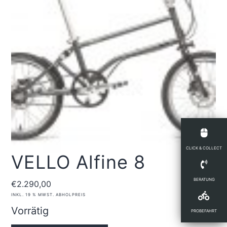
CLICK & COLLECT
VELLO Alfine 8
BERATUNG
€
2.290,00
INKL. 19 % MWST.
ABHOLPREIS
Vorrätig
PROBEFAHRT