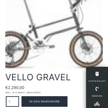
VELLO GRAVEL
CLICK & COLLECT
€
2.290,00
INKL. 19 % MWST.
ABHOLPREIS
BERATUNG
VELLO
IN DEN WARENKORB
GRAVEL