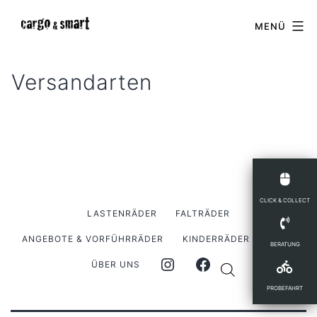
Zum
cargo
MENÜ
Inhalt
&
springen
smart
Versandarten
CLICK & COLLECT
LASTENRÄDER
FALTRÄDER
ANGEBOTE & VORFÜHRRÄDER
KINDERRÄDER
SHOP
BERATUNG
ÜBER UNS
PROBEFAHRT