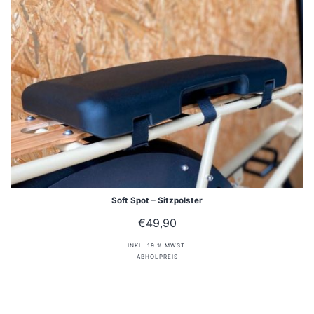
Soft Spot – Sitzpolster
€
49,90
INKL. 19 % MWST.
ABHOLPREIS