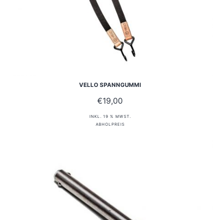
VELLO SPANNGUMMI
€
19,00
INKL. 19 % MWST.
ABHOLPREIS