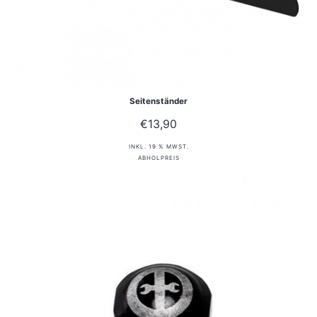
Seitenständer
€
13,90
INKL. 19 % MWST.
ABHOLPREIS