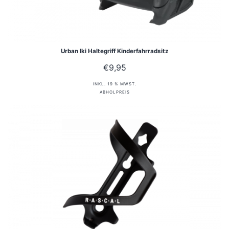
Urban Iki Haltegriff Kinderfahrradsitz
€
9,95
INKL. 19 % MWST.
ABHOLPREIS