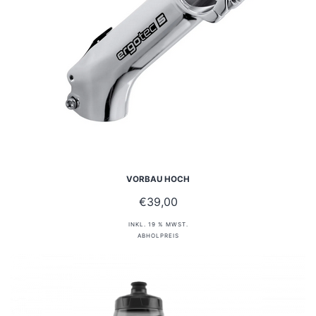
VORBAU HOCH
€
39,00
INKL. 19 % MWST.
ABHOLPREIS