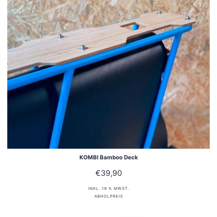
KOMBI Bamboo Deck
€
39,90
INKL. 19 % MWST.
ABHOLPREIS