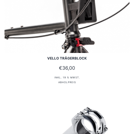
VELLO TRÄGERBLOCK
€
36,00
INKL. 19 % MWST.
ABHOLPREIS