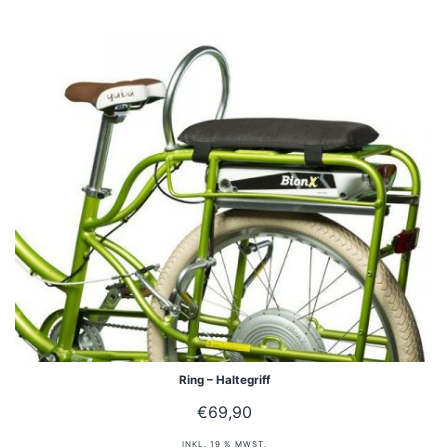
Ring – Haltegriff
€
69,90
INKL. 19 % MWST.