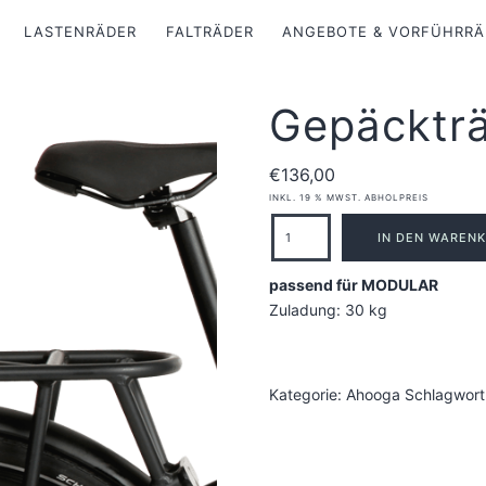
LASTENRÄDER
FALTRÄDER
ANGEBOTE & VORFÜHRRÄ
Gepäckträ
€
136,00
INKL. 19 % MWST.
ABHOLPREIS
Gepäckträger
IN DEN WAREN
hinten
passend für MODULAR
Menge
Zuladung: 30 kg
Kategorie:
Ahooga
Schlagwort